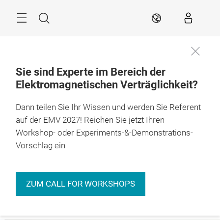
Überspringen
Menü
Suche
DE
Sie sind Experte im Bereich der
Elektromagnetischen Verträglichkeit?
Immer
27. – 29.04.2027

informiert
Stuttgart
Dann teilen Sie Ihr Wissen und werden Sie Referent
bleiben
auf der EMV 2027! Reichen Sie jetzt Ihren
Workshop- oder Experiments-&-Demonstrations-
Vorschlag ein
ZUM CALL FOR WORKSHOPS