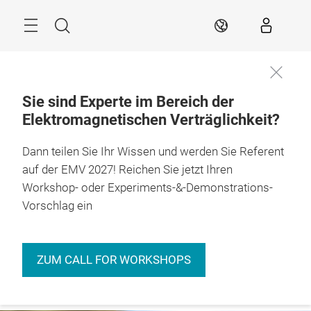
Überspringen
Menü
Suche
DE
Sie sind Experte im Bereich der
Elektromagnetischen Verträglichkeit?
Immer
27. – 29.04.2027

informiert
Stuttgart
Dann teilen Sie Ihr Wissen und werden Sie Referent
bleiben
auf der EMV 2027! Reichen Sie jetzt Ihren
Workshop- oder Experiments-&-Demonstrations-
Vorschlag ein
ZUM CALL FOR WORKSHOPS