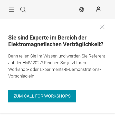
Überspringen
Menü
Suche
DE
Sie sind Experte im Bereich der
Elektromagnetischen Verträglichkeit?
Immer
informiert
Conference
Insights
Events
Expo & Conferen
Dann teilen Sie Ihr Wissen und werden Sie Referent
bleiben
auf der EMV 2027! Reichen Sie jetzt Ihren
Workshop- oder Experiments-&-Demonstrations-
Vorschlag ein
ZUM CALL FOR WORKSHOPS